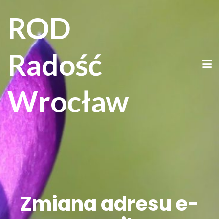
ROD
Radość
Wrocław
Zmiana adresu e-