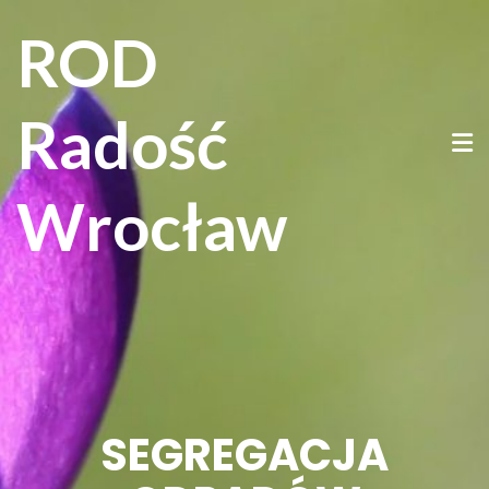
ROD
Radość
Wrocław
SEGREGACJA